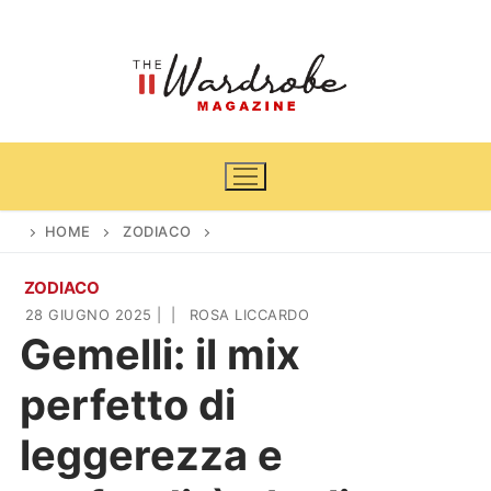
Vai
al
contenuto
HOME
ZODIACO
ZODIACO
Home
28 GIUGNO 2025
|
|
ROSA LICCARDO
Gemelli: il mix
News
perfetto di
Casa & Giardino
Cinema e TV
leggerezza e
DIY
Arredamento