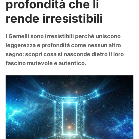
profondità che li
Lifestyle
Piante e fiori
rende irresistibili
Viaggi
Zodiaco
I Gemelli sono irresistibili perché uniscono
leggerezza e profondità come nessun altro
segno: scopri cosa si nasconde dietro il loro
fascino mutevole e autentico.