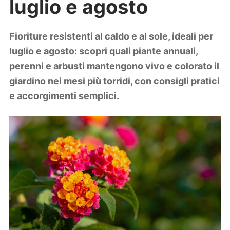
luglio e agosto
Lifestyle
Piante e fiori
Viaggi
Fioriture resistenti al caldo e al sole, ideali per
luglio e agosto: scopri quali piante annuali,
Zodiaco
perenni e arbusti mantengono vivo e colorato il
giardino nei mesi più torridi, con consigli pratici
e accorgimenti semplici.