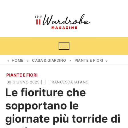
Vai
al
contenuto
HOME
CASA & GIARDINO
PIANTE E FIORI
PIANTE E FIORI
Home
30 GIUGNO 2025
|
|
FRANCESCA IAFANO
Le fioriture che
News
sopportano le
Casa & Giardino
Cinema e TV
giornate più torride di
DIY
Arredamento