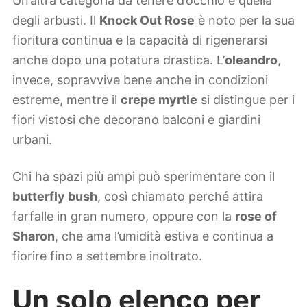
Un’altra categoria da tenere d’occhio è quella
degli arbusti. Il
Knock Out Rose
è noto per la sua
fioritura continua e la capacità di rigenerarsi
anche dopo una potatura drastica. L’
oleandro
,
invece, sopravvive bene anche in condizioni
estreme, mentre il
crepe myrtle
si distingue per i
fiori vistosi che decorano balconi e giardini
urbani.
Chi ha spazi più ampi può sperimentare con il
butterfly bush
, così chiamato perché attira
farfalle in gran numero, oppure con la
rose of
Sharon
, che ama l’umidità estiva e continua a
fiorire fino a settembre inoltrato.
Un solo elenco per