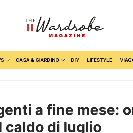
WS
CASA & GIARDINO
DIY
LIFESTYLE
VIAG
igenti a fine mese: 
 caldo di luglio