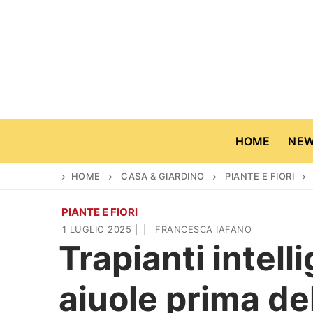
Vai
al
contenuto
HOME
NE
HOME
CASA & GIARDINO
PIANTE E FIORI
PIANTE E FIORI
Home
1 LUGLIO 2025
|
|
FRANCESCA IAFANO
Trapianti intell
News
aiuole prima del
Casa & Giardino
Cinema e TV