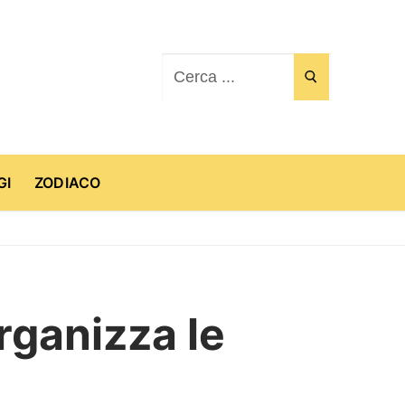
Cerca:
GI
ZODIACO
organizza le