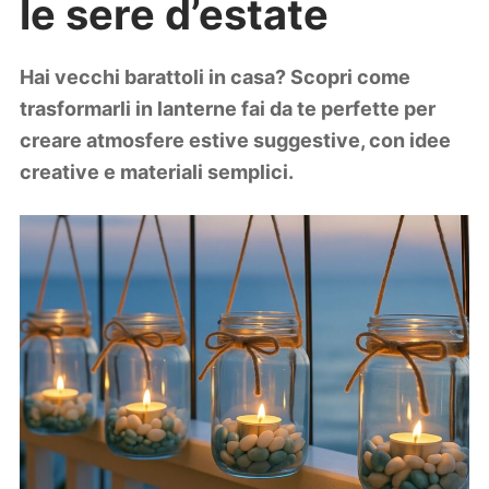
le sere d’estate
Lifestyle
Piante e fiori
Viaggi
Hai vecchi barattoli in casa? Scopri come
trasformarli in lanterne fai da te perfette per
Zodiaco
creare atmosfere estive suggestive, con idee
creative e materiali semplici.