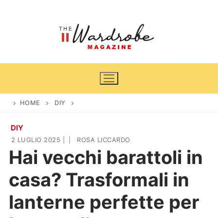
Vai
al
contenuto
HOME
DIY
DIY
Home
2 LUGLIO 2025
|
|
ROSA LICCARDO
Hai vecchi barattoli in
News
casa? Trasformali in
Casa & Giardino
Cinema e TV
lanterne perfette per
DIY
Arredamento