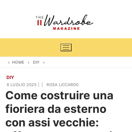
Vai
al
contenuto
HOME
DIY
DIY
Home
6 LUGLIO 2025
|
|
ROSA LICCARDO
Come costruire una
News
fioriera da esterno
Casa & Giardino
Cinema e TV
con assi vecchie:
DIY
Arredamento