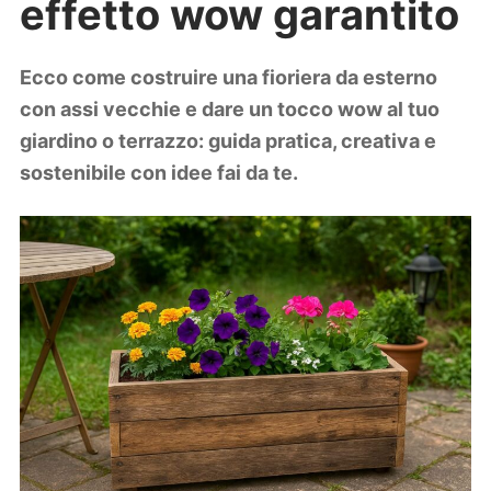
effetto wow garantito
Lifestyle
Piante e fiori
Viaggi
Ecco come costruire una fioriera da esterno
con assi vecchie e dare un tocco wow al tuo
Zodiaco
giardino o terrazzo: guida pratica, creativa e
sostenibile con idee fai da te.