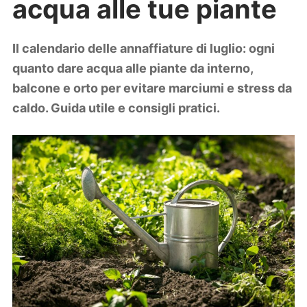
acqua alle tue piante
Lifestyle
Piante e fiori
Viaggi
Il calendario delle annaffiature di luglio: ogni
quanto dare acqua alle piante da interno,
Zodiaco
balcone e orto per evitare marciumi e stress da
caldo. Guida utile e consigli pratici.