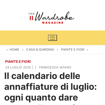
Vai
al
contenuto
HOME
CASA & GIARDINO
PIANTE E FIORI
PIANTE E FIORI
Home
24 LUGLIO 2025
|
|
FRANCESCA IAFANO
Il calendario delle
News
annaffiature di luglio:
Casa & Giardino
Cinema e TV
ogni quanto dare
DIY
Arredamento