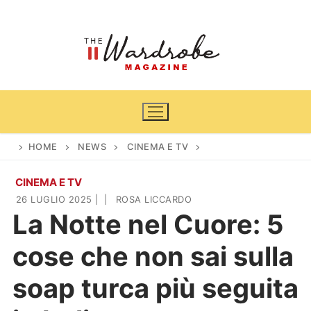
Vai
al
contenuto
HOME
NEWS
CINEMA E TV
CINEMA E TV
Home
26 LUGLIO 2025
|
|
ROSA LICCARDO
La Notte nel Cuore: 5
News
cose che non sai sulla
Casa & Giardino
Cinema e TV
soap turca più seguita
DIY
Arredamento