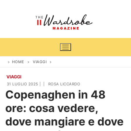
Vai
al
contenuto
HOME
VIAGGI
VIAGGI
Home
31 LUGLIO 2025
|
|
ROSA LICCARDO
Copenaghen in 48
News
ore: cosa vedere,
Casa & Giardino
Cinema e TV
dove mangiare e dove
DIY
Arredamento