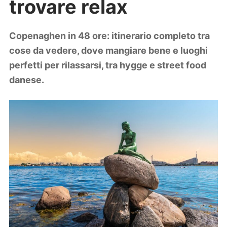
trovare relax
Lifestyle
Piante e fiori
Viaggi
Copenaghen in 48 ore: itinerario completo tra
cose da vedere, dove mangiare bene e luoghi
Zodiaco
perfetti per rilassarsi, tra hygge e street food
danese.