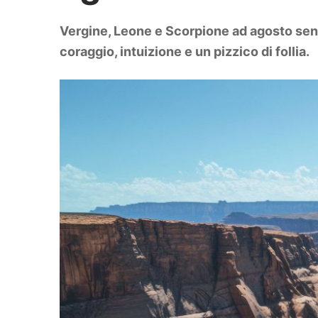
DIY
Arredamento
Vergine, Leone e Scorpione ad agosto sent
Lifestyle
Piante e fiori
coraggio, intuizione e un pizzico di follia.
Viaggi
Zodiaco