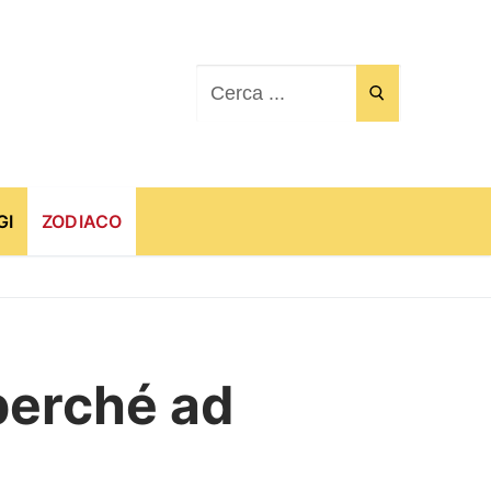
Cerca:
GI
ZODIACO
perché ad