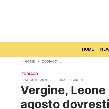
Vai
al
contenuto
HOME
NE
HOME
ZODIACO
ZODIACO
Home
3 AGOSTO 2025
|
|
ROSA LICCARDO
Vergine, Leone
News
agosto dovresti 
Casa & Giardino
Cinema e TV