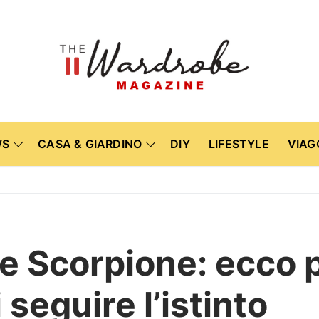
WS
CASA & GIARDINO
DIY
LIFESTYLE
VIAG
 e Scorpione: ecco 
seguire l’istinto