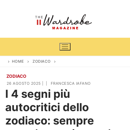
Vai
al
contenuto
HOME
ZODIACO
ZODIACO
Home
26 AGOSTO 2025
|
|
FRANCESCA IAFANO
I 4 segni più
News
autocritici dello
Casa & Giardino
Cinema e TV
zodiaco: sempre
DIY
Arredamento