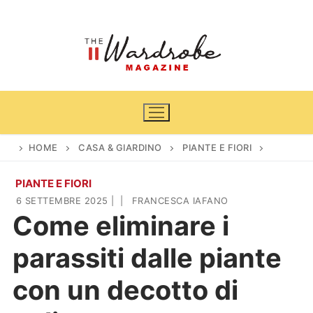
Vai
al
contenuto
HOME
CASA & GIARDINO
PIANTE E FIORI
PIANTE E FIORI
Home
6 SETTEMBRE 2025
|
|
FRANCESCA IAFANO
Come eliminare i
News
parassiti dalle piante
Casa & Giardino
Cinema e TV
con un decotto di
DIY
Arredamento