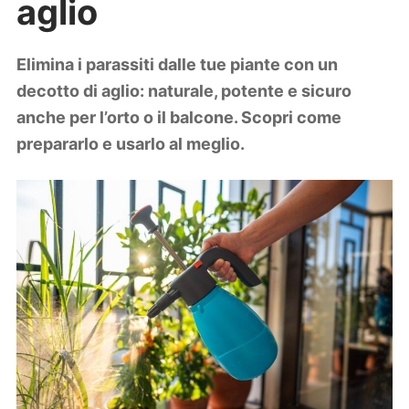
aglio
Lifestyle
Piante e fiori
Viaggi
Elimina i parassiti dalle tue piante con un
decotto di aglio: naturale, potente e sicuro
Zodiaco
anche per l’orto o il balcone. Scopri come
prepararlo e usarlo al meglio.