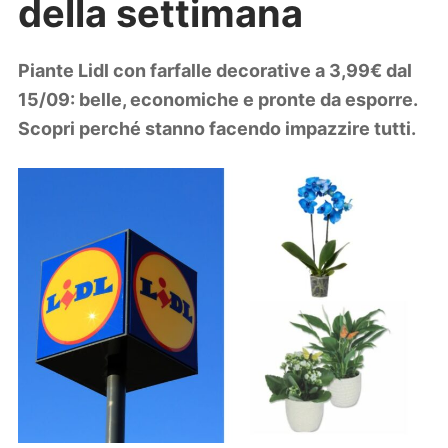
della settimana
Lifestyle
Piante e fiori
Viaggi
Piante Lidl con farfalle decorative a 3,99€ dal
15/09: belle, economiche e pronte da esporre.
Zodiaco
Scopri perché stanno facendo impazzire tutti.