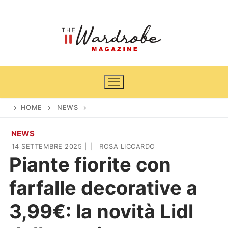
Vai
al
contenuto
HOME
NEWS
NEWS
Home
14 SETTEMBRE 2025
|
|
ROSA LICCARDO
Piante fiorite con
News
farfalle decorative a
Casa & Giardino
Cinema e TV
3,99€: la novità Lidl
DIY
Arredamento