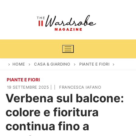
Vai
al
contenuto
HOME
CASA & GIARDINO
PIANTE E FIORI
PIANTE E FIORI
Home
19 SETTEMBRE 2025
|
|
FRANCESCA IAFANO
Verbena sul balcone:
News
colore e fioritura
Casa & Giardino
Cinema e TV
continua fino a
DIY
Arredamento