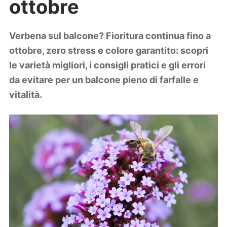
ottobre
Lifestyle
Piante e fiori
Viaggi
Verbena sul balcone? Fioritura continua fino a
ottobre, zero stress e colore garantito: scopri
Zodiaco
le varietà migliori, i consigli pratici e gli errori
da evitare per un balcone pieno di farfalle e
vitalità.