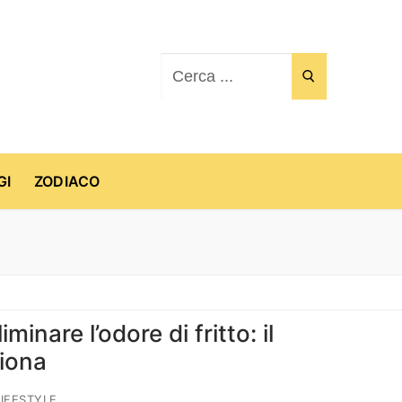
Cerca:
GI
ZODIACO
minare l’odore di fritto: il
ziona
IFESTYLE