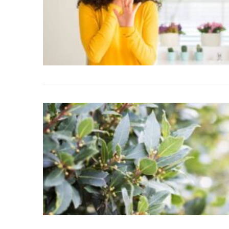
DIY
Arredamento
Lifestyle
Piante e fiori
Viaggi
Zodiaco