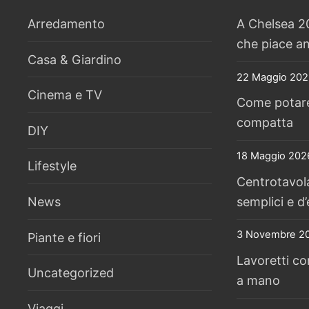
Arredamento
A Chelsea 20
che piace an
Casa & Giardino
22 Maggio 202
Cinema e TV
Come potare l
compatta
DIY
18 Maggio 202
Lifestyle
Centrotavola
semplici e d’
News
3 Novembre 2
Piante e fiori
Lavoretti co
Uncategorized
a mano
Viaggi