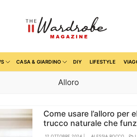
WS
CASA & GIARDINO
DIY
LIFESTYLE
VIAG
Alloro
Come usare l’alloro per eli
trucco naturale che fun
12 OTTOBRE 2024
|
ALESSIA ROCCO
L