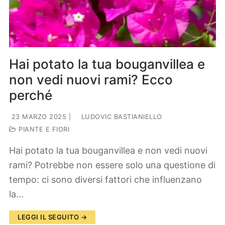
Lifestyle
Piante e fiori
Viaggi
Zodiaco
Hai potato la tua bouganvillea e
non vedi nuovi rami? Ecco
perché
23 MARZO 2025
|
LUDOVIC BASTIANIELLO
PIANTE E FIORI
Hai potato la tua bouganvillea e non vedi nuovi
rami? Potrebbe non essere solo una questione di
tempo: ci sono diversi fattori che influenzano
la…
LEGGI IL SEGUITO →