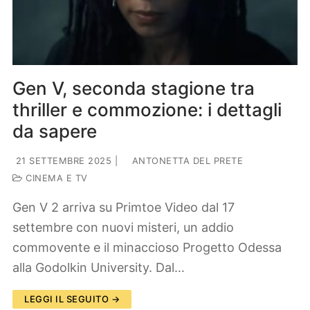
Lifestyle
Piante e fiori
Viaggi
Zodiaco
Gen V, seconda stagione tra
thriller e commozione: i dettagli
da sapere
21 SETTEMBRE 2025
|
ANTONETTA DEL PRETE
CINEMA E TV
Gen V 2 arriva su Primtoe Video dal 17
settembre con nuovi misteri, un addio
commovente e il minaccioso Progetto Odessa
alla Godolkin University. Dal…
LEGGI IL SEGUITO →