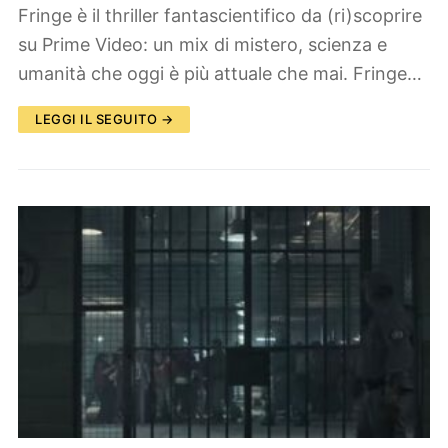
Fringe è il thriller fantascientifico da (ri)scoprire
su Prime Video: un mix di mistero, scienza e
umanità che oggi è più attuale che mai. Fringe…
LEGGI IL SEGUITO →