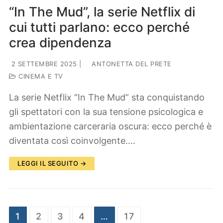
“In The Mud”, la serie Netflix di
cui tutti parlano: ecco perché
crea dipendenza
2 SETTEMBRE 2025
|
ANTONETTA DEL PRETE
CINEMA E TV
La serie Netflix “In The Mud” sta conquistando
gli spettatori con la sua tensione psicologica e
ambientazione carceraria oscura: ecco perché è
diventata così coinvolgente.…
LEGGI IL SEGUITO →
Paginazione
1
2
3
4
…
17