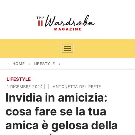
Vai
al
contenuto
HOME
LIFESTYLE
LIFESTYLE
Home
1 DICEMBRE 2024
|
|
ANTONETTA DEL PRETE
Invidia in amicizia:
News
cosa fare se la tua
Casa & Giardino
Cinema e TV
amica è gelosa della
DIY
Arredamento