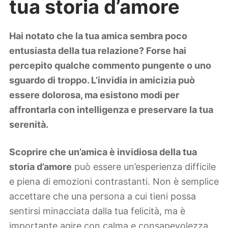
tua storia d’amore
Lifestyle
Piante e fiori
Viaggi
Hai notato che la tua amica sembra poco
entusiasta della tua relazione? Forse hai
Zodiaco
percepito qualche commento pungente o uno
sguardo di troppo. L’invidia in amicizia può
essere dolorosa, ma esistono modi per
affrontarla con intelligenza e preservare la tua
serenità.
Scoprire che un’amica è invidiosa della tua
storia d’amore
può essere un’esperienza difficile
e piena di emozioni contrastanti. Non è semplice
accettare che una persona a cui tieni possa
sentirsi minacciata dalla tua felicità, ma è
importante agire con calma e consapevolezza.