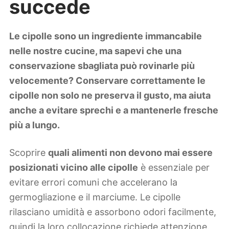
succede
Lifestyle
Piante e fiori
Viaggi
Le cipolle sono un ingrediente immancabile
nelle nostre cucine, ma sapevi che una
Zodiaco
conservazione sbagliata può rovinarle più
velocemente? Conservare correttamente le
cipolle non solo ne preserva il gusto, ma aiuta
anche a evitare sprechi e a mantenerle fresche
più a lungo.
Scoprire
quali alimenti non devono mai essere
posizionati vicino alle cipolle
è essenziale per
evitare errori comuni che accelerano la
germogliazione e il marciume. Le cipolle
rilasciano umidità e assorbono odori facilmente,
quindi la loro collocazione richiede attenzione.