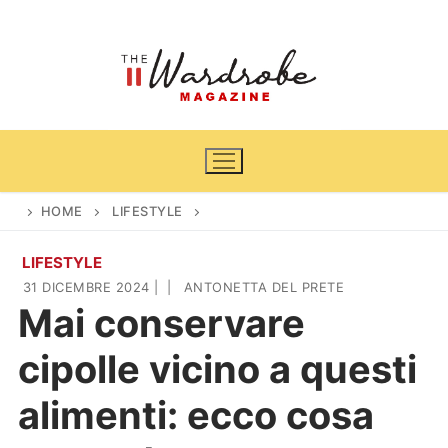
Vai
al
contenuto
HOME
LIFESTYLE
LIFESTYLE
Home
31 DICEMBRE 2024
|
|
ANTONETTA DEL PRETE
Mai conservare
News
cipolle vicino a questi
Casa & Giardino
Cinema e TV
alimenti: ecco cosa
DIY
Arredamento