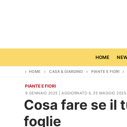
Vai
al
contenuto
HOME
NE
HOME
CASA & GIARDINO
PIANTE E FIORI
PIANTE E FIORI
Home
9 GENNAIO 2025
| AGGIORNATO IL 25 MAGGIO 2025
Cosa fare se il
News
foglie
Casa & Giardino
Cinema e TV