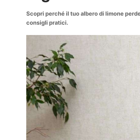
DIY
Arredamento
Scopri perché il tuo albero di limone perde 
Lifestyle
Piante e fiori
consigli pratici.
Viaggi
Zodiaco