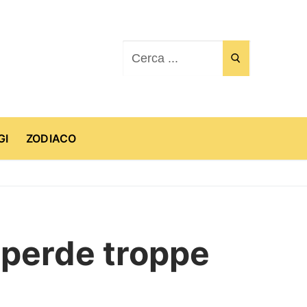
Cerca:
GI
ZODIACO
e perde troppe