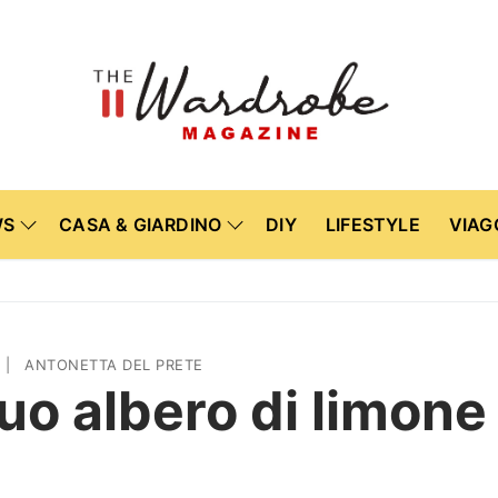
WS
CASA & GIARDINO
DIY
LIFESTYLE
VIAG
|
ANTONETTA DEL PRETE
 tuo albero di limon