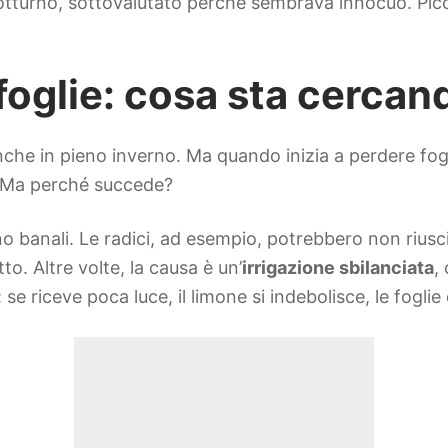
notturno, sottovalutato perché sembrava innocuo. Picc
oglie: cosa sta cercand
che in pieno inverno. Ma quando inizia a perdere fogli
è. Ma perché succede?
no banali. Le radici, ad esempio, potrebbero non riusci
. Altre volte, la causa è un’
irrigazione sbilanciata
,
 se riceve poca luce, il limone si indebolisce, le foglie