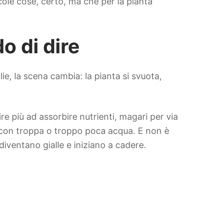
ole cose, certo, ma che per la pianta
o di dire
e, la scena cambia: la pianta si svuota,
re più ad assorbire nutrienti, magari per via
 con troppa o troppo poca acqua. E non è
 diventano gialle e iniziano a cadere.