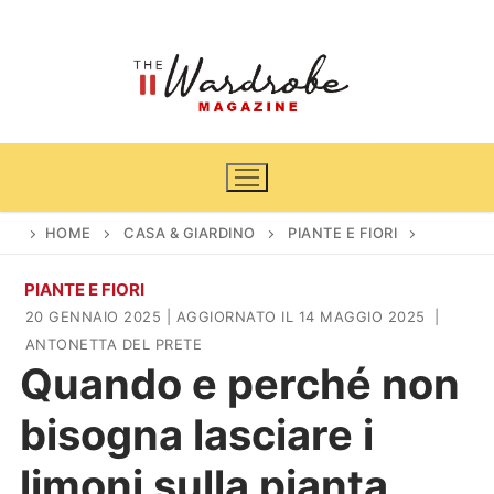
Vai
al
contenuto
HOME
CASA & GIARDINO
PIANTE E FIORI
PIANTE E FIORI
Home
20 GENNAIO 2025
| AGGIORNATO IL 14 MAGGIO 2025
|
ANTONETTA DEL PRETE
News
Quando e perché non
Casa & Giardino
Cinema e TV
bisogna lasciare i
DIY
Arredamento
limoni sulla pianta