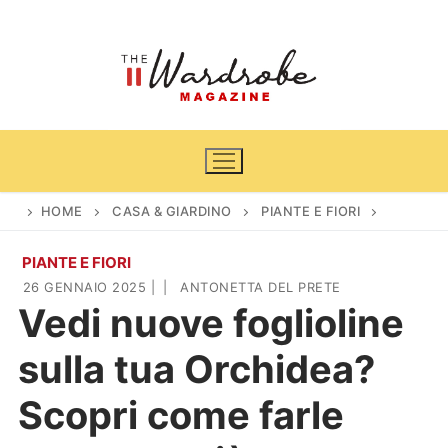
Vai
al
contenuto
HOME
CASA & GIARDINO
PIANTE E FIORI
PIANTE E FIORI
Home
26 GENNAIO 2025
|
|
ANTONETTA DEL PRETE
Vedi nuove foglioline
News
sulla tua Orchidea?
Casa & Giardino
Cinema e TV
Scopri come farle
DIY
Arredamento