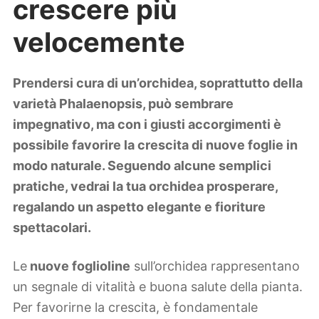
crescere più
Lifestyle
Piante e fiori
velocemente
Viaggi
Zodiaco
Prendersi cura di un’orchidea, soprattutto della
varietà Phalaenopsis, può sembrare
impegnativo, ma con i giusti accorgimenti è
possibile favorire la crescita di nuove foglie in
modo naturale. Seguendo alcune semplici
pratiche, vedrai la tua orchidea prosperare,
regalando un aspetto elegante e fioriture
spettacolari.
Le
nuove foglioline
sull’orchidea rappresentano
un segnale di vitalità e buona salute della pianta.
Per favorirne la crescita, è fondamentale