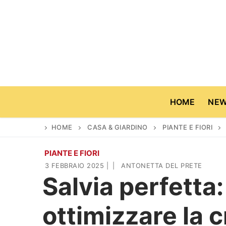
Vai
al
contenuto
HOME
NE
HOME
CASA & GIARDINO
PIANTE E FIORI
PIANTE E FIORI
Home
3 FEBBRAIO 2025
|
|
ANTONETTA DEL PRETE
Salvia perfetta
News
ottimizzare la c
Casa & Giardino
Cinema e TV