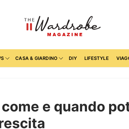
WS
CASA & GIARDINO
DIY
LIFESTYLE
VIAG
: come e quando pot
rescita