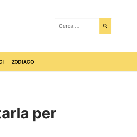
Cerca:
GI
ZODIACO
arla per