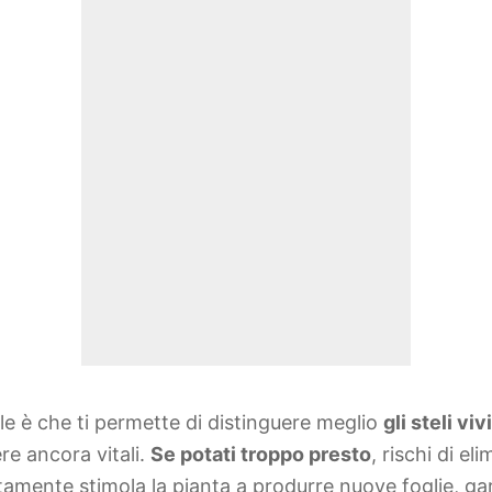
le è che ti permette di distinguere meglio
gli steli viv
e ancora vitali.
Se potati troppo presto
, rischi di e
tamente stimola la pianta a produrre nuove foglie, g