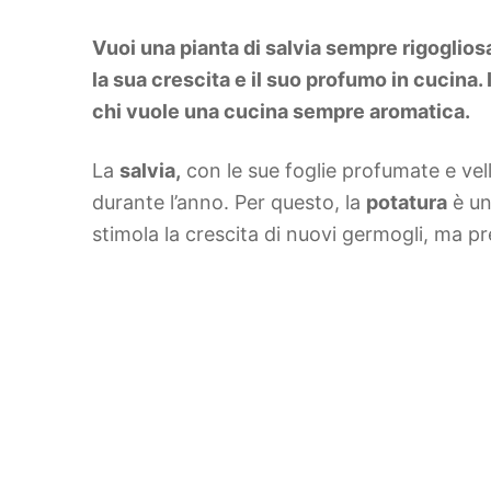
DIY
Arredamento
Vuoi una pianta di salvia sempre rigoglio
Lifestyle
Piante e fiori
la sua crescita e il suo profumo in cucina.
Viaggi
chi vuole una cucina sempre aromatica.
Zodiaco
La
salvia,
con le sue foglie profumate e vell
durante l’anno. Per questo, la
potatura
è un
stimola la crescita di nuovi germogli, ma pr