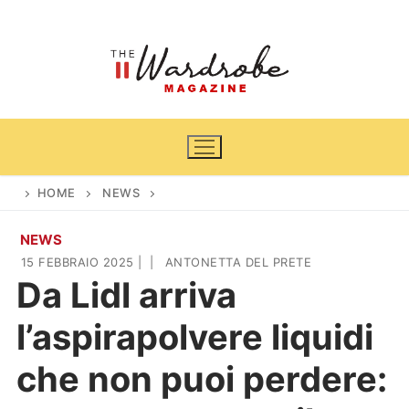
Vai
al
contenuto
HOME
NEWS
NEWS
Home
15 FEBBRAIO 2025
|
|
ANTONETTA DEL PRETE
Da Lidl arriva
News
l’aspirapolvere liquidi
Casa & Giardino
Cinema e TV
che non puoi perdere:
DIY
Arredamento