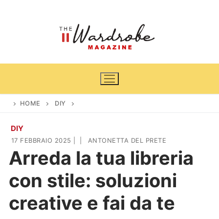
Vai
al
contenuto
HOME
DIY
DIY
Home
17 FEBBRAIO 2025
|
|
ANTONETTA DEL PRETE
Arreda la tua libreria
News
con stile: soluzioni
Casa & Giardino
Cinema e TV
creative e fai da te
DIY
Arredamento