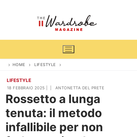
Vai
al
contenuto
HOME
LIFESTYLE
LIFESTYLE
Home
18 FEBBRAIO 2025
|
|
ANTONETTA DEL PRETE
Rossetto a lunga
News
tenuta: il metodo
Casa & Giardino
Cinema e TV
infallibile per non
DIY
Arredamento