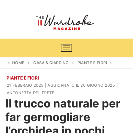
Vai
al
contenuto
HOME
CASA & GIARDINO
PIANTE E FIORI
PIANTE E FIORI
Home
21 FEBBRAIO 2025
| AGGIORNATO IL 20 GIUGNO 2025
|
ANTONETTA DEL PRETE
News
Il trucco naturale per
Casa & Giardino
Cinema e TV
far germogliare
DIY
Arredamento
l’orchidea in pochi