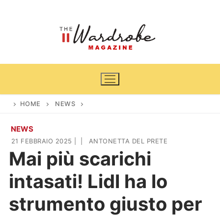
Vai
al
contenuto
HOME
NEWS
NEWS
Home
21 FEBBRAIO 2025
|
|
ANTONETTA DEL PRETE
Mai più scarichi
News
intasati! Lidl ha lo
Casa & Giardino
Cinema e TV
strumento giusto per
DIY
Arredamento