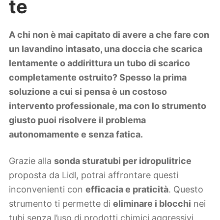
te
Lifestyle
Piante e fiori
Viaggi
A chi non è mai capitato di avere a che fare con
un lavandino intasato, una doccia che scarica
Zodiaco
lentamente o addirittura un tubo di scarico
completamente ostruito? Spesso la prima
soluzione a cui si pensa è un costoso
intervento professionale, ma con lo strumento
giusto puoi risolvere il problema
autonomamente e senza fatica.
Grazie alla
sonda sturatubi per idropulitrice
proposta da Lidl, potrai affrontare questi
inconvenienti con
efficacia e praticità
. Questo
strumento ti permette di
eliminare i blocchi
nei
tubi senza l’uso di prodotti chimici aggressivi,