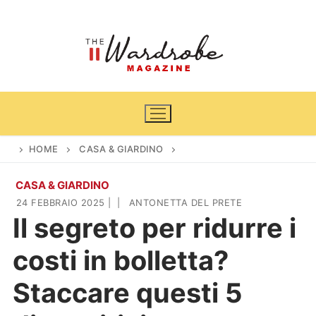
Vai
al
contenuto
HOME
CASA & GIARDINO
CASA & GIARDINO
Home
24 FEBBRAIO 2025
|
|
ANTONETTA DEL PRETE
Il segreto per ridurre i
News
costi in bolletta?
Casa & Giardino
Cinema e TV
Staccare questi 5
DIY
Arredamento