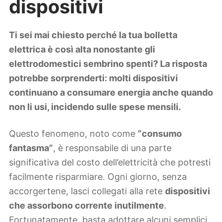
dispositivi
Lifestyle
Piante e fiori
Viaggi
Ti sei mai chiesto perché la tua bolletta
elettrica è così alta nonostante gli
Zodiaco
elettrodomestici sembrino spenti? La risposta
potrebbe sorprenderti: molti dispositivi
continuano a consumare energia anche quando
non li usi, incidendo sulle spese mensili.
Questo fenomeno, noto come
“consumo
fantasma”
, è responsabile di una parte
significativa del costo dell’elettricità che potresti
facilmente risparmiare. Ogni giorno, senza
accorgertene, lasci collegati alla rete
dispositivi
che assorbono corrente inutilmente
.
Fortunatamente, basta adottare alcuni semplici