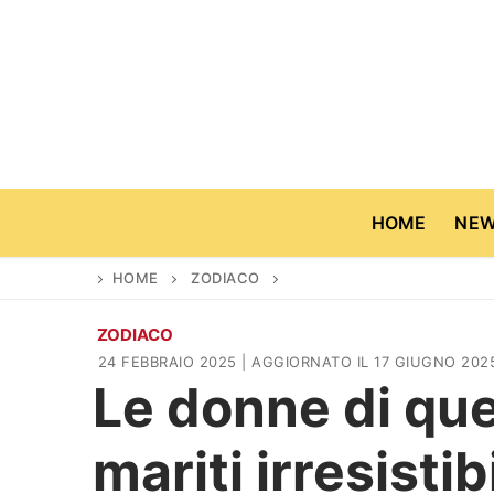
Vai
al
contenuto
HOME
NE
HOME
ZODIACO
ZODIACO
Home
24 FEBBRAIO 2025
| AGGIORNATO IL 17 GIUGNO 202
Le donne di que
News
mariti irresistibi
Casa & Giardino
Cinema e TV