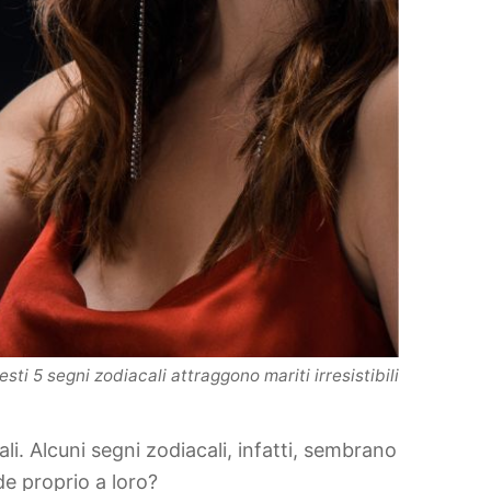
sti 5 segni zodiacali attraggono mariti irresistibili
li. Alcuni segni zodiacali, infatti, sembrano
de proprio a loro?