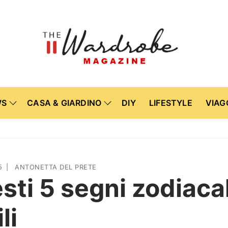
WS
CASA & GIARDINO
DIY
LIFESTYLE
VIAG
5
|
ANTONETTA DEL PRETE
sti 5 segni zodiaca
li