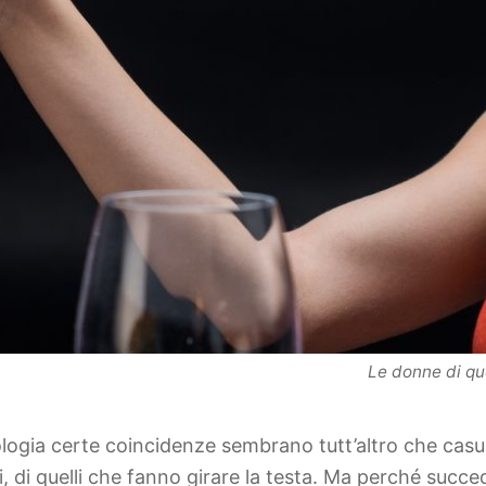
Le donne di que
ologia certe coincidenze sembrano tutt’altro che casua
, di quelli che fanno girare la testa. Ma perché succe