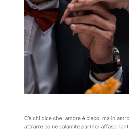
C’è chi dice che l’amore è cieco, ma in astr
attrarre come calamite partner affascinanti