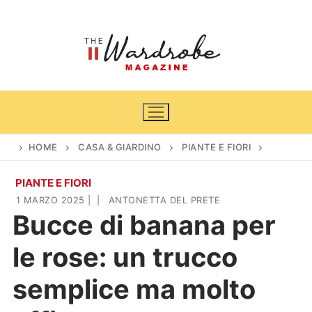
Vai
al
contenuto
HOME
CASA & GIARDINO
PIANTE E FIORI
PIANTE E FIORI
Home
1 MARZO 2025
|
|
ANTONETTA DEL PRETE
Bucce di banana per
News
le rose: un trucco
Casa & Giardino
Cinema e TV
semplice ma molto
DIY
Arredamento