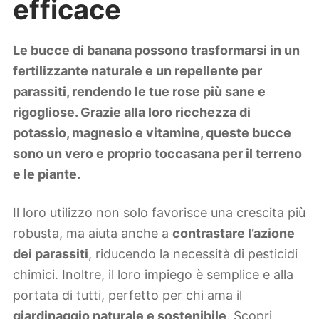
efficace
Lifestyle
Piante e fiori
Viaggi
Le bucce di banana possono trasformarsi in un
fertilizzante naturale e un repellente per
Zodiaco
parassiti, rendendo le tue rose più sane e
rigogliose. Grazie alla loro ricchezza di
potassio, magnesio e vitamine, queste bucce
sono un vero e proprio toccasana per il terreno
e le piante.
Il loro utilizzo non solo favorisce una crescita più
robusta, ma aiuta anche a
contrastare l’azione
dei parassiti
, riducendo la necessità di pesticidi
chimici. Inoltre, il loro impiego è semplice e alla
portata di tutti, perfetto per chi ama il
giardinaggio naturale e sostenibile
. Scopri