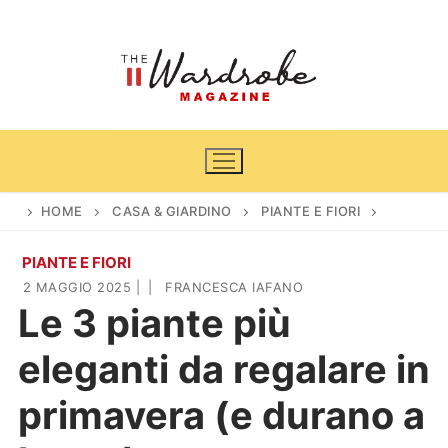
Vai
al
contenuto
HOME
CASA & GIARDINO
PIANTE E FIORI
PIANTE E FIORI
Home
2 MAGGIO 2025
|
|
FRANCESCA IAFANO
Le 3 piante più
News
eleganti da regalare in
Casa & Giardino
Cinema e TV
primavera (e durano a
DIY
Arredamento