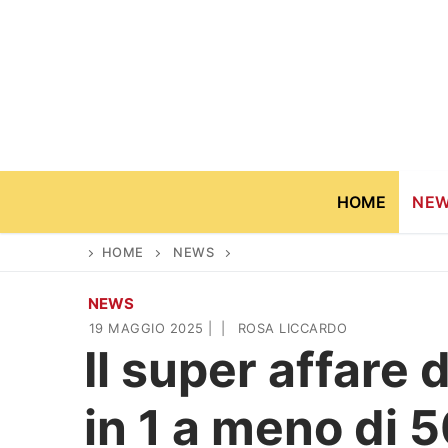
Vai
al
contenuto
HOME
NE
HOME
NEWS
NEWS
Home
19 MAGGIO 2025
|
|
ROSA LICCARDO
Il super affare 
News
in 1 a meno di 
Casa & Giardino
Cinema e TV