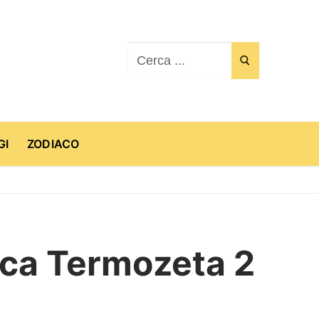
Cerca:
GI
ZODIACO
rica Termozeta 2