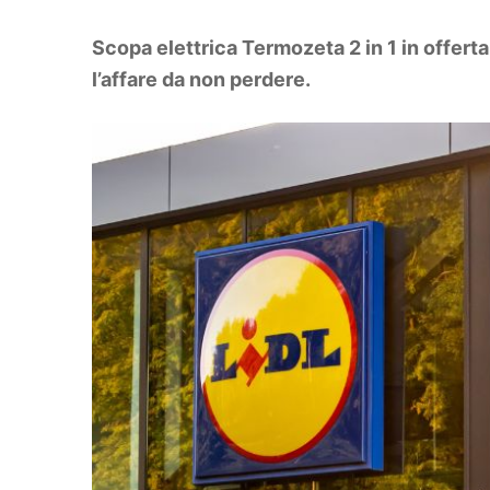
DIY
Arredamento
Scopa elettrica Termozeta 2 in 1 in offerta
Lifestyle
Piante e fiori
l’affare da non perdere.
Viaggi
Zodiaco