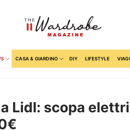
WS
CASA & GIARDINO
DIY
LIFESTYLE
VIAG
da Lidl: scopa elett
50€