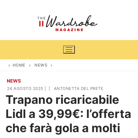
Vai
al
contenuto
HOME
NEWS
NEWS
Home
24 AGOSTO 2025
|
|
ANTONETTA DEL PRETE
Trapano ricaricabile
News
Lidl a 39,99€: l’offerta
Casa & Giardino
Cinema e TV
che farà gola a molti
DIY
Arredamento