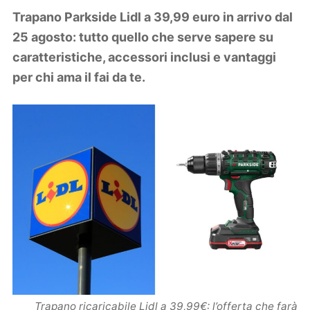
Lifestyle
Trapano Parkside Lidl a 39,99 euro in arrivo dal
Piante e fiori
25 agosto: tutto quello che serve sapere su
Viaggi
caratteristiche, accessori inclusi e vantaggi
per chi ama il fai da te.
Zodiaco
Trapano ricaricabile Lidl a 39,99€: l’offerta che farà