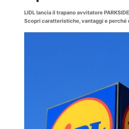
DIY
Arredamento
LIDL lancia il trapano avvitatore PARKSID
Lifestyle
Piante e fiori
Scopri caratteristiche, vantaggi e perché
Viaggi
Zodiaco