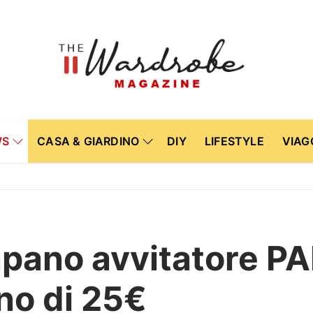
WS
CASA & GIARDINO
DIY
LIFESTYLE
VIAG
trapano avvitatore P
no di 25€