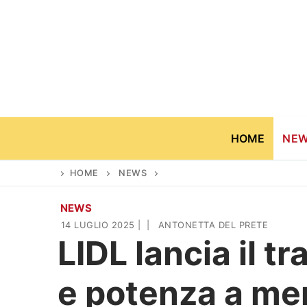
Vai
al
contenuto
HOME
NE
HOME
NEWS
NEWS
Home
14 LUGLIO 2025
|
|
ANTONETTA DEL PRETE
LIDL lancia il 
News
e potenza a me
Casa & Giardino
Cinema e TV