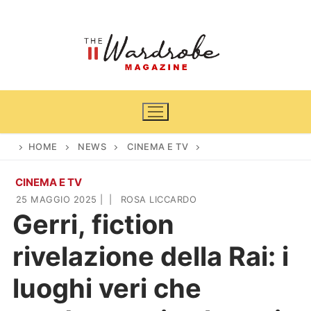
Vai
al
contenuto
HOME
NEWS
CINEMA E TV
CINEMA E TV
Home
25 MAGGIO 2025
|
|
ROSA LICCARDO
Gerri, fiction
News
rivelazione della Rai: i
Casa & Giardino
Cinema e TV
luoghi veri che
DIY
Arredamento