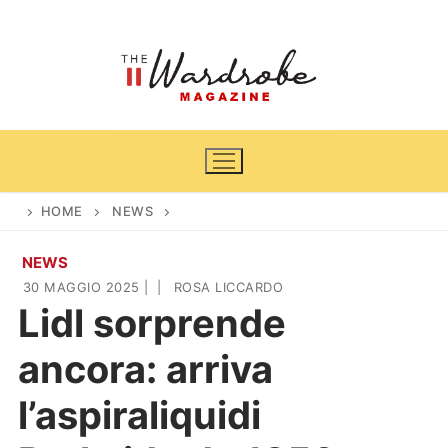
Vai
al
contenuto
HOME
NEWS
NEWS
Home
30 MAGGIO 2025
|
|
ROSA LICCARDO
Lidl sorprende
News
ancora: arriva
Casa & Giardino
Cinema e TV
l’aspiraliquidi
DIY
Arredamento