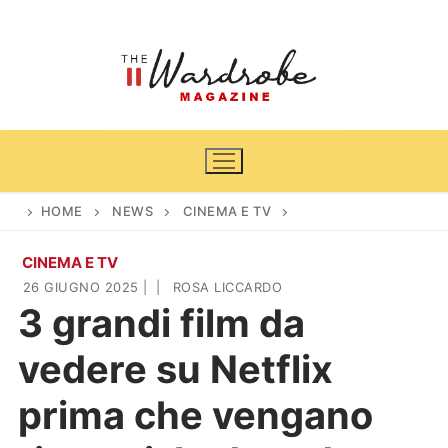
Vai
al
contenuto
HOME
NEWS
CINEMA E TV
CINEMA E TV
Home
26 GIUGNO 2025
|
|
ROSA LICCARDO
3 grandi film da
News
vedere su Netflix
Casa & Giardino
Cinema e TV
prima che vengano
DIY
Arredamento