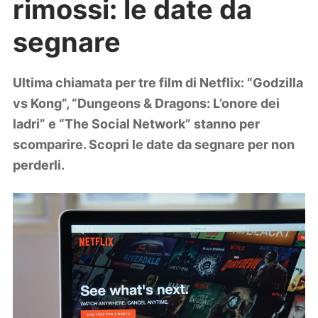
rimossi: le date da
Lifestyle
Piante e fiori
segnare
Viaggi
Zodiaco
Ultima chiamata per tre film di Netflix: “Godzilla
vs Kong”, “Dungeons & Dragons: L’onore dei
ladri” e “The Social Network” stanno per
scomparire. Scopri le date da segnare per non
perderli.