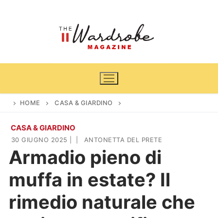
Vai
al
contenuto
HOME
CASA & GIARDINO
CASA & GIARDINO
Home
30 GIUGNO 2025
|
|
ANTONETTA DEL PRETE
Armadio pieno di
News
muffa in estate? Il
Casa & Giardino
Cinema e TV
rimedio naturale che
DIY
Arredamento