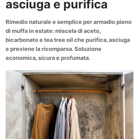
asciuga e purifica
Lifestyle
Piante e fiori
Viaggi
Rimedio naturale e semplice per armadio pieno
di muffa in estate: miscela di aceto,
Zodiaco
bicarbonato e tea tree oil che purifica, asciuga
e previene la ricomparsa. Soluzione
economica, sicura e profumata.