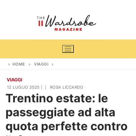
Vai
al
contenuto
HOME
VIAGGI
VIAGGI
Home
12 LUGLIO 2025
|
|
ROSA LICCARDO
Trentino estate: le
News
passeggiate ad alta
Casa & Giardino
Cinema e TV
quota perfette contro
DIY
Arredamento