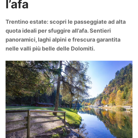
l’afa
Lifestyle
Piante e fiori
Viaggi
Trentino estate: scopri le passeggiate ad alta
quota ideali per sfuggire all’afa. Sentieri
Zodiaco
panoramici, laghi alpini e frescura garantita
nelle valli più belle delle Dolomiti.