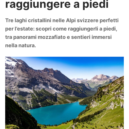
raggiungere a piedi
Lifestyle
Piante e fiori
Viaggi
Tre laghi cristallini nelle Alpi svizzere perfetti
per l’estate: scopri come raggiungerli a piedi,
Zodiaco
tra panorami mozzafiato e sentieri immersi
nella natura.