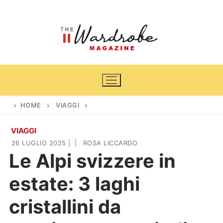
Vai
al
contenuto
HOME
VIAGGI
VIAGGI
Home
26 LUGLIO 2025
|
|
ROSA LICCARDO
Le Alpi svizzere in
News
estate: 3 laghi
Casa & Giardino
Cinema e TV
cristallini da
DIY
Arredamento