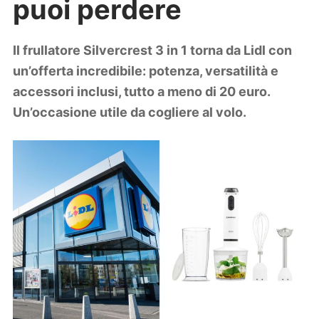
puoi perdere
Lifestyle
Piante e fiori
Viaggi
Il frullatore Silvercrest 3 in 1 torna da Lidl con
un’offerta incredibile: potenza, versatilità e
Zodiaco
accessori inclusi, tutto a meno di 20 euro.
Un’occasione utile da cogliere al volo.