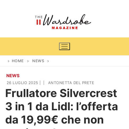
Vai
al
contenuto
HOME
NEWS
NEWS
Home
26 LUGLIO 2025
|
|
ANTONETTA DEL PRETE
Frullatore Silvercrest
News
3 in 1 da Lidl: l’offerta
Casa & Giardino
Cinema e TV
da 19,99€ che non
DIY
Arredamento