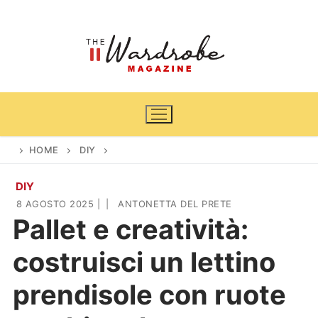
Vai
al
contenuto
HOME
DIY
DIY
Home
8 AGOSTO 2025
|
|
ANTONETTA DEL PRETE
Pallet e creatività:
News
costruisci un lettino
Casa & Giardino
Cinema e TV
prendisole con ruote
DIY
Arredamento