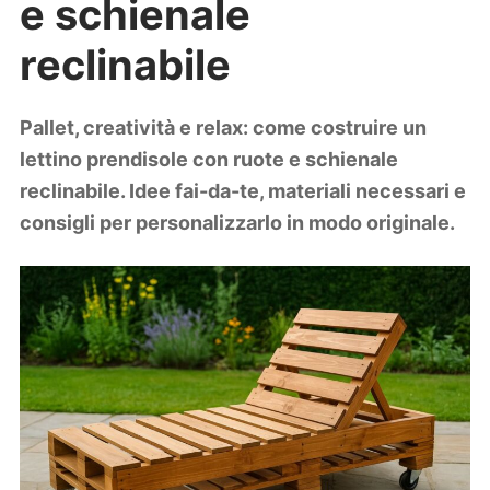
e schienale
Lifestyle
Piante e fiori
reclinabile
Viaggi
Zodiaco
Pallet, creatività e relax: come costruire un
lettino prendisole con ruote e schienale
reclinabile. Idee fai-da-te, materiali necessari e
consigli per personalizzarlo in modo originale.