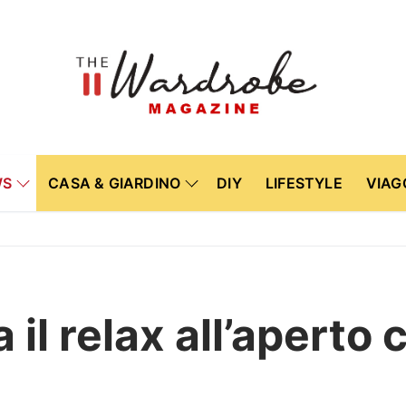
WS
CASA & GIARDINO
DIY
LIFESTYLE
VIAG
 il relax all’aperto