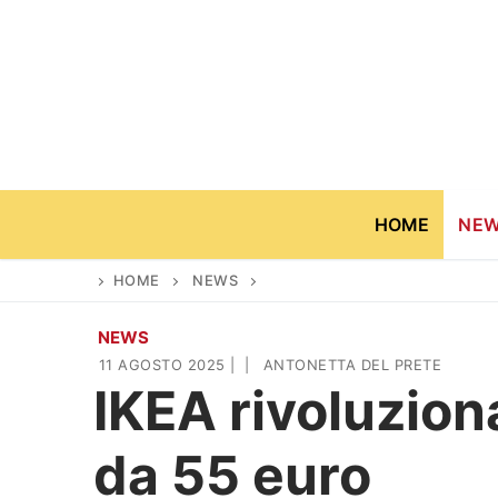
Vai
al
contenuto
HOME
NE
HOME
NEWS
NEWS
Home
11 AGOSTO 2025
|
|
ANTONETTA DEL PRETE
IKEA rivoluziona
News
da 55 euro
Casa & Giardino
Cinema e TV