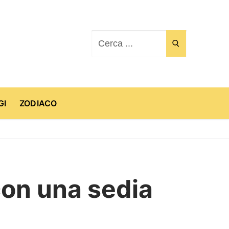
Cerca:
GI
ZODIACO
 con una sedia