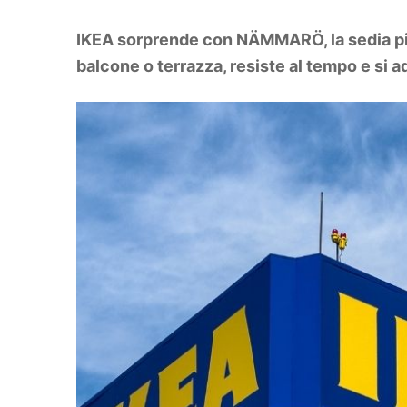
DIY
Arredamento
IKEA sorprende con NÄMMARÖ, la sedia pieg
Lifestyle
Piante e fiori
balcone o terrazza, resiste al tempo e si ad
Viaggi
Zodiaco