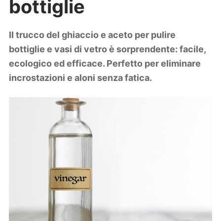
bottiglie
Lifestyle
Piante e fiori
Viaggi
Il trucco del ghiaccio e aceto per pulire
bottiglie e vasi di vetro è sorprendente: facile,
Zodiaco
ecologico ed efficace. Perfetto per eliminare
incrostazioni e aloni senza fatica.