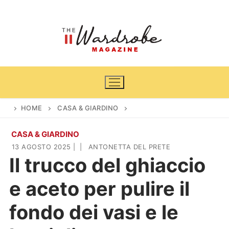
Vai
al
contenuto
HOME
CASA & GIARDINO
CASA & GIARDINO
Home
13 AGOSTO 2025
|
|
ANTONETTA DEL PRETE
Il trucco del ghiaccio
News
e aceto per pulire il
Casa & Giardino
Cinema e TV
fondo dei vasi e le
DIY
Arredamento