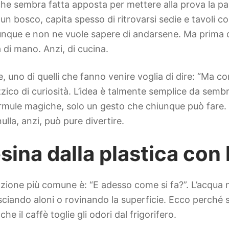
che sembra fatta apposta per mettere alla prova la p
 di un bosco, capita spesso di ritrovarsi sedie e tavol
unque e non ne vuole sapere di andarsene. Ma prima di
a di mano. Anzi, di cucina.
, uno di quelli che fanno venire voglia di dire: “Ma 
izzico di curiosità. L’idea è talmente semplice da semb
 formule magiche, solo un gesto che chiunque può fare.
lla, anzi, può pure divertire.
sina dalla plastica con 
eazione più comune è: “E adesso come si fa?”. L’acqua
sciando aloni o rovinando la superficie. Ecco perché 
 il caffè toglie gli odori dal frigorifero.