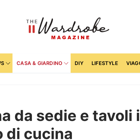
WS
CASA & GIARDINO
DIY
LIFESTYLE
VIAG
a da sedie e tavoli i
 di cucina