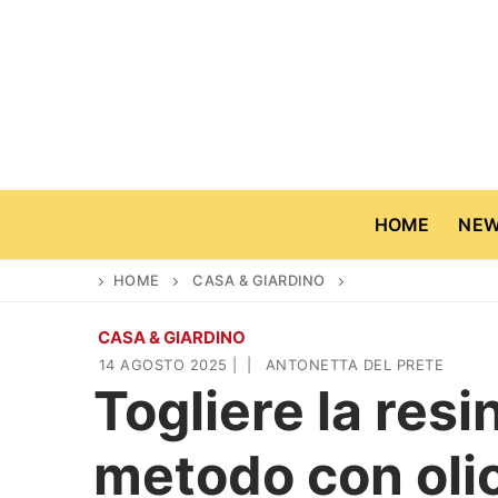
Vai
al
contenuto
HOME
NE
HOME
CASA & GIARDINO
CASA & GIARDINO
Home
14 AGOSTO 2025
|
|
ANTONETTA DEL PRETE
Togliere la resin
News
metodo con olio
Casa & Giardino
Cinema e TV