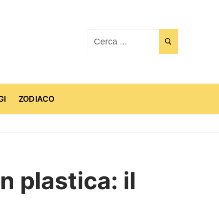
Cerca:
GI
ZODIACO
n plastica: il