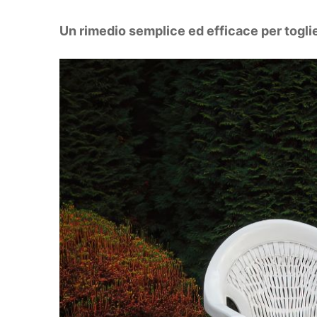
DIY
Arredamento
Un rimedio semplice ed efficace per togliere
Lifestyle
Piante e fiori
Viaggi
Zodiaco