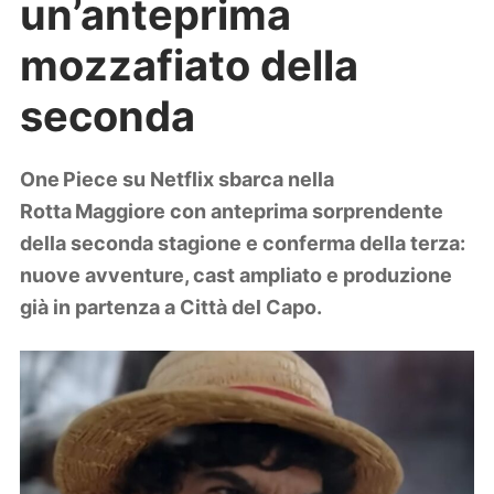
un’anteprima
Lifestyle
Piante e fiori
mozzafiato della
Viaggi
seconda
Zodiaco
One Piece su Netflix sbarca nella
Rotta Maggiore con anteprima sorprendente
della seconda stagione e conferma della terza:
nuove avventure, cast ampliato e produzione
già in partenza a Città del Capo.