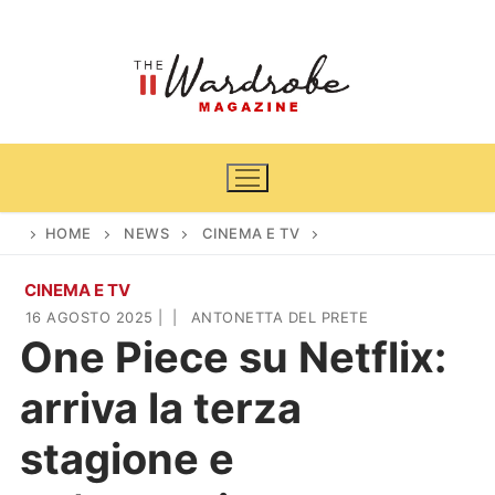
Vai
al
contenuto
HOME
NEWS
CINEMA E TV
CINEMA E TV
Home
16 AGOSTO 2025
|
|
ANTONETTA DEL PRETE
One Piece su Netflix:
News
arriva la terza
Casa & Giardino
Cinema e TV
stagione e
DIY
Arredamento