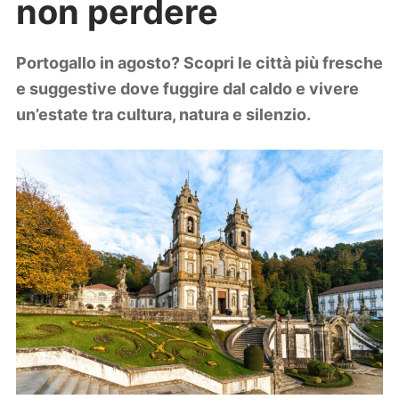
non perdere
Lifestyle
Piante e fiori
Viaggi
Portogallo in agosto? Scopri le città più fresche
e suggestive dove fuggire dal caldo e vivere
Zodiaco
un’estate tra cultura, natura e silenzio.