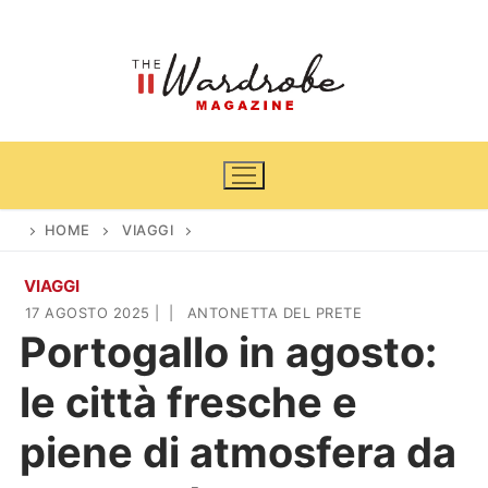
Vai
al
contenuto
HOME
VIAGGI
VIAGGI
Home
17 AGOSTO 2025
|
|
ANTONETTA DEL PRETE
Portogallo in agosto:
News
le città fresche e
Casa & Giardino
Cinema e TV
piene di atmosfera da
DIY
Arredamento