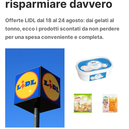
risparmiare davvero
Lifestyle
Piante e fiori
Viaggi
Offerte LIDL dal 18 al 24 agosto: dai gelati al
tonno, ecco i prodotti scontati da non perdere
Zodiaco
per una spesa conveniente e completa.