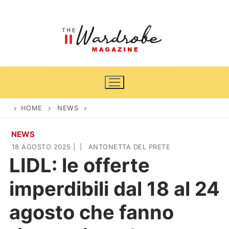
Vai
al
contenuto
HOME
NEWS
NEWS
Home
18 AGOSTO 2025
|
|
ANTONETTA DEL PRETE
LIDL: le offerte
News
imperdibili dal 18 al 24
Casa & Giardino
Cinema e TV
agosto che fanno
DIY
Arredamento