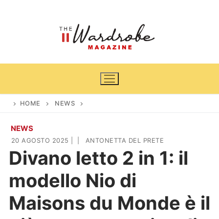
Vai
al
contenuto
HOME
NEWS
NEWS
Home
20 AGOSTO 2025
|
|
ANTONETTA DEL PRETE
Divano letto 2 in 1: il
News
modello Nio di
Casa & Giardino
Cinema e TV
Maisons du Monde è il
DIY
Arredamento