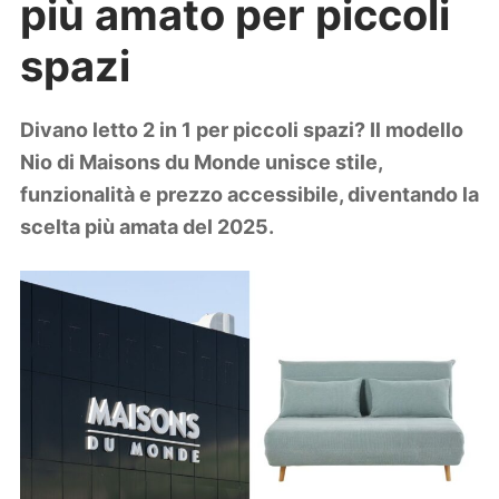
più amato per piccoli
Lifestyle
Piante e fiori
spazi
Viaggi
Zodiaco
Divano letto 2 in 1 per piccoli spazi? Il modello
Nio di Maisons du Monde unisce stile,
funzionalità e prezzo accessibile, diventando la
scelta più amata del 2025.