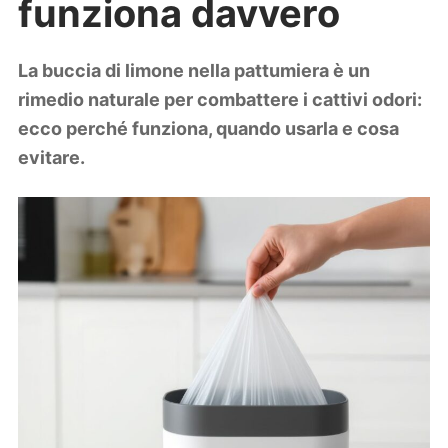
funziona davvero
Lifestyle
Piante e fiori
Viaggi
La buccia di limone nella pattumiera è un
rimedio naturale per combattere i cattivi odori:
Zodiaco
ecco perché funziona, quando usarla e cosa
evitare.