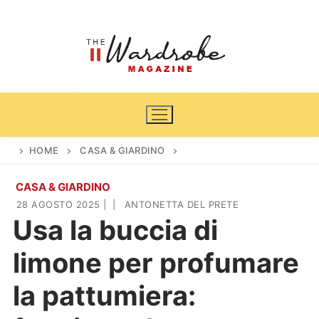
Vai
al
contenuto
HOME
CASA & GIARDINO
CASA & GIARDINO
Home
28 AGOSTO 2025
|
|
ANTONETTA DEL PRETE
Usa la buccia di
News
limone per profumare
Casa & Giardino
Cinema e TV
la pattumiera:
DIY
Arredamento